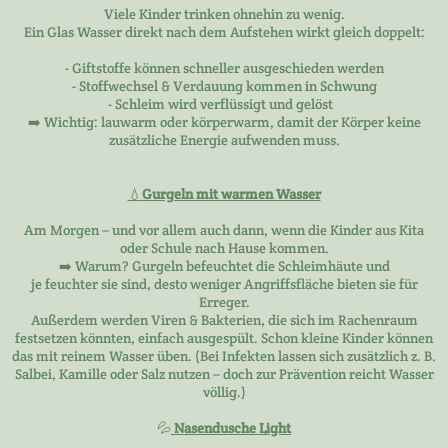
Viele Kinder trinken ohnehin zu wenig.
Ein Glas Wasser direkt nach dem Aufstehen wirkt gleich doppelt:
- Giftstoffe können schneller ausgeschieden werden
- Stoffwechsel & Verdauung kommen in Schwung
- Schleim wird verflüssigt und gelöst
➡️ Wichtig: lauwarm oder körperwarm, damit der Körper keine
zusätzliche Energie aufwenden muss.
💧
Gurgeln mit warmen Wasser
Am Morgen – und vor allem auch dann, wenn die Kinder aus Kita
oder Schule nach Hause kommen.
➡️ Warum? Gurgeln befeuchtet die Schleimhäute und
je feuchter sie sind, desto weniger Angriffsfläche bieten sie für
Erreger.
Außerdem werden Viren & Bakterien, die sich im Rachenraum
festsetzen könnten, einfach ausgespült. Schon kleine Kinder können
das mit reinem Wasser üben. (Bei Infekten lassen sich zusätzlich z. B.
Salbei, Kamille oder Salz nutzen – doch zur Prävention reicht Wasser
völlig.)
💦
Nasendusche Light