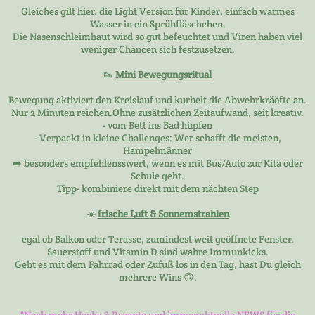
Gleiches gilt hier. die Light Version für Kinder, einfach warmes
Wasser in ein Sprühfläschchen.
Die Nasenschleimhaut wird so gut befeuchtet und Viren haben viel
weniger Chancen sich festzusetzen.
👟
Mini Bewegungsritual
Bewegung aktiviert den Kreislauf und kurbelt die Abwehrkräöfte an.
Nur 2 Minuten reichen.Ohne zusätzlichen Zeitaufwand, seit kreativ.
- vom Bett ins Bad hüpfen
- Verpackt in kleine Challenges: Wer schafft die meisten,
Hampelmänner
➡️ besonders empfehlensswert, wenn es mit Bus/Auto zur Kita oder
Schule geht.
Tipp- kombiniere direkt mit dem nächten Step
☀️
frische Luft & Sonnemstrahlen
egal ob Balkon oder Terasse, zumindest weit geöffnete Fenster.
Sauerstoff und Vitamin D sind wahre Immunkicks.
Geht es mit dem Fahrrad oder Zufuß los in den Tag, hast Du gleich
mehrere Wins 🙃.