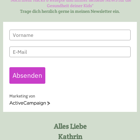
"Noch mehr Hacks & Rezepte und immer aktuelle NEWS für die
Gesundheit deiner Kids"
Trage dich herzlich gerne in meinen Newsletter ein.
Absenden
Marketing von
A
c
t
i
Alles Liebe
v
Kathrin
e