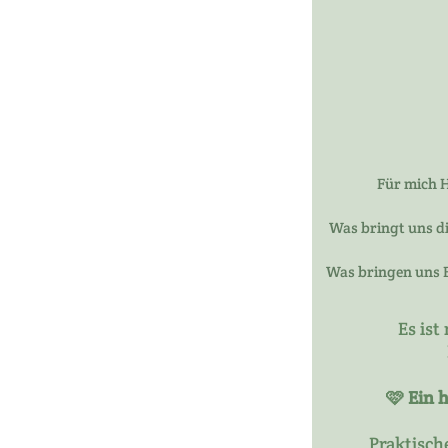
Für mich H
Was bringt uns di
Was bringen uns E
Es ist
🩷 Ein 
Praktisch