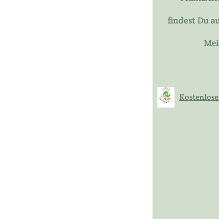
findest Du a
Mei
Kostenloses