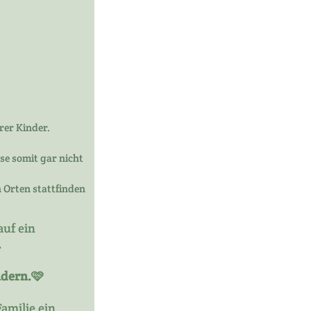
rer Kinder.
se somit gar nicht
 Orten stattfinden
auf ein
.
ndern.🩷
amilie ein